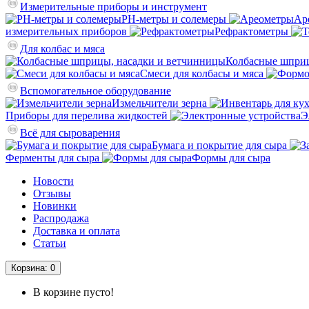
Измерительные приборы и инструмент
PH-метры и солемеры
Ар
измерительных приборов
Рефрактометры
Для колбас и мяса
Колбасные шприц
Смеси для колбасы и мяса
Вспомогательное оборудование
Измельчители зерна
Приборы для перелива жидкостей
Э
Всё для сыроварения
Бумага и покрытие для сыра
Ферменты для сыра
Формы для сыра
Новости
Отзывы
Новинки
Распродажа
Доставка и оплата
Статьи
Корзина
: 0
В корзине пусто!