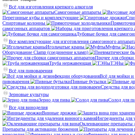
Всё для изготовления крепкого алкоголя
Самогонные аппараты
Перегонные кубы и комплектующие
Спи
Спиртовые колонны
Прямоточн
самогонных аппаратов
Дубовые бочки для самого
Все комплектующие для изготовления самогонного аппарат
Игольчатые краны
Муфты
Оборудование Clamp (соединение кламп)
Прочее для сборки
Труба нержавеющая
ТЭНы
Всё для пивоварения
Всё для мойки и
пивоварения
Пивные бутылки
Средства для во
Зерновые культуры
Зерно для пива
Солод для п
Все для виноделия
Винные дрожжи
Ингредиенты для 
Оклеивающие препараты д
Препараты для активации брожения
виноделия
Ферменты для вина и 