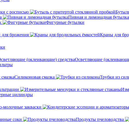
ки с росписью
Бутыль
а
Пивная и лимонадная бутылка
к
Фигурные бутылки
 для брожения
Краны для бр
дки
Осветляющие (оклеивающи
льтры
Силиконовая смазка
Трубки из сил
ильтрации
Изм
ерные цилиндры
о-молочные закваски
анные соки
Продукты пчеловодства