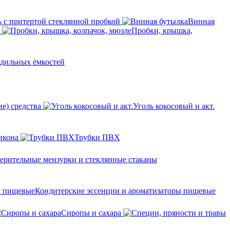
 с притертой стеклянной пробкой
Винная
Пробки, крышка,
одильных ёмкостей
е) средства
Уголь кокосовый и акт.
икона
Трубки ПВХ
ерительные мензурки и стеклянные стаканы
Кондитерские эссенции и ароматизаторы пищевые
Сиропы и сахара