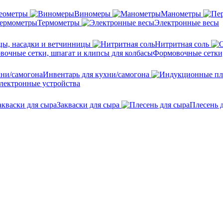
еометры
Виномеры
Манометры
Термометры
Электронные весы
ы, насадки и ветчинницы
Нитритная соль
Формовочные сетки,
Инвентарь для кухни/самогона
лектронные устройства
Закваски для сыра
Плесень 