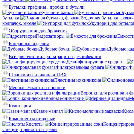
Бутылки графины , пробки и бутыли
Бутыли и банки
Бутыл
бутылка
Водочная бутылка, фляжк
колпачок, мюзле
Укупорки для бутыло
Оборудование для брожения
Гидрозатворы
Ёмкости
Бондарные изделия
Дубовые бочки
Дубовые ка
Всё для очистки, фильтрации и дезинфекции
Дезинфицирующие средства
Фильтровальная бумага
Фи
Шланги из силикона и ПВХ
Пластины из силикона
Мерные ёмкости и воронки
Воронки для розлива и ф
Колбы конические
М
Кулинария
Казан-мангал
Кисл
Компоненты пищевые
Кислоты
Концентриров
Специи, пряности и травы