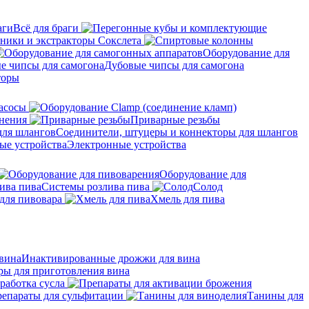
Всё для браги
ники и экстракторы Сокслета
Оборудование для
Дубовые чипсы для самогона
торы
асосы
нения
Приварные резьбы
Соединители, штуцеры и коннекторы для шлангов
Электронные устройства
Оборудование для
Системы розлива пива
Солод
для пивовара
Хмель для пива
Инактивированные дрожжи для вина
ры для приготовления вина
работка сусла
епараты для сульфитации
Танины для