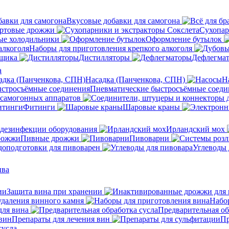
Вкусовые добавки для самогона
ртовые дрожжи
Сухопар
ые холодильники
Оформление бутылок
Наборы для приготовления крепкого алкоголя
нщика
Дистилляторы
Дефлегма
а
Насадка (Панченкова, СПН)
Н
Пневматические быстросъёмные соеди
 самогонных аппаратов
Фитинги
Шаровые краны
 дезинфекции оборудования
Ирландский мох
Пивные дрожжи
Пивоварни
доподготовки для пивоварен
Углеводы 
ива
Защита вина при хранении
удаления винного камня
Набо
ля вина
Предварительная об
Препараты для лечения вин
Пр
сусла