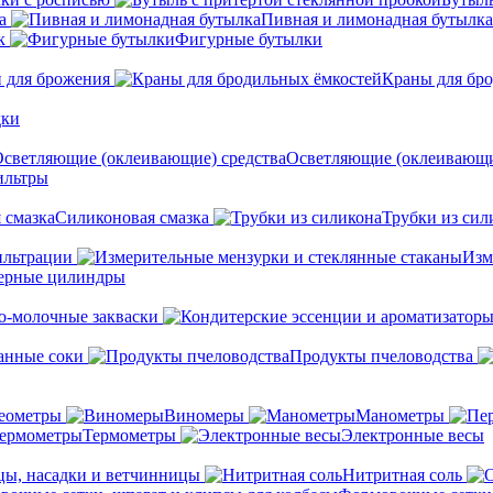
а
Пивная и лимонадная бутылка
к
Фигурные бутылки
 для брожения
Краны для бр
дки
Осветляющие (оклеивающи
льтры
Силиконовая смазка
Трубки из сил
ильтрации
Изм
ерные цилиндры
о-молочные закваски
анные соки
Продукты пчеловодства
еометры
Виномеры
Манометры
Термометры
Электронные весы
ы, насадки и ветчинницы
Нитритная соль