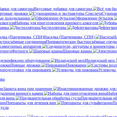
Вкусовые добавки для самогона
ртовые дрожжи
Сухопар
ые холодильники
Оформление бутылок
Наборы для приготовления крепкого алкоголя
нщика
Дистилляторы
Дефлегма
Насадка (Панченкова, СПН)
Н
Пневматические быстросъёмные соеди
 самогонных аппаратов
Фитинги
Шаровые краны
 дезинфекции оборудования
Ирландский мох
Пивные дрожжи
Пивоварни
доподготовки для пивоварен
Углеводы 
ива
Защита вина при хранении
удаления винного камня
Набо
ля вина
Предварительная об
Препараты для лечения вин
Пр
сусла
ки с росписью
Бутыль