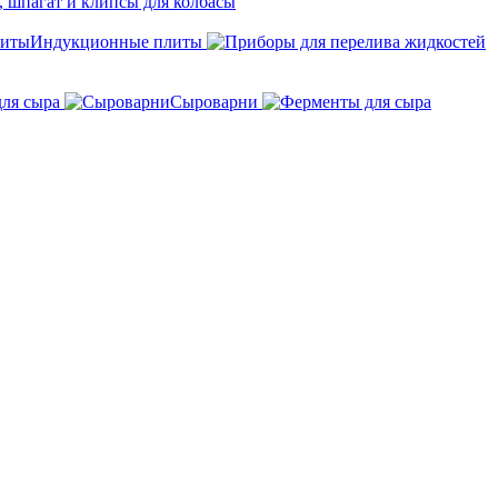
 шпагат и клипсы для колбасы
Индукционные плиты
для сыра
Сыроварни