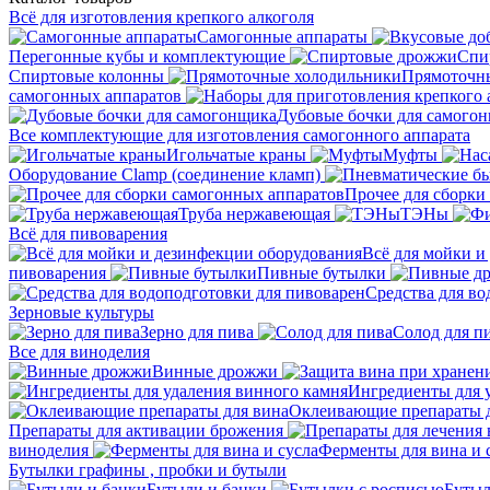
Всё для изготовления крепкого алкоголя
Самогонные аппараты
Перегонные кубы и комплектующие
Спи
Спиртовые колонны
Прямоточн
самогонных аппаратов
Дубовые бочки для самого
Все комплектующие для изготовления самогонного аппарата
Игольчатые краны
Муфты
Оборудование Clamp (соединение кламп)
Прочее для сборки
Труба нержавеющая
ТЭНы
Всё для пивоварения
Всё для мойки и
пивоварения
Пивные бутылки
Средства для во
Зерновые культуры
Зерно для пива
Солод для п
Все для виноделия
Винные дрожжи
Ингредиенты для 
Оклеивающие препараты д
Препараты для активации брожения
виноделия
Ферменты для вина и 
Бутылки графины , пробки и бутыли
Бутыли и банки
Бутыл