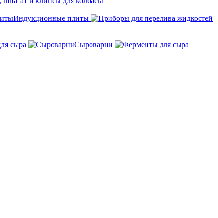
 шпагат и клипсы для колбасы
Индукционные плиты
для сыра
Сыроварни