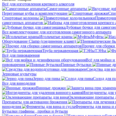
Всё для изготовления крепкого алкоголя
Самогонные аппараты
Перегонные кубы и комплектующие
Спи
Спиртовые колонны
Прямоточн
самогонных аппаратов
Дубовые бочки для самого
Все комплектующие для изготовления самогонного аппарата
Игольчатые краны
Муфты
Оборудование Clamp (соединение кламп)
Прочее для сборки
Труба нержавеющая
ТЭНы
Всё для пивоварения
Всё для мойки и
пивоварения
Пивные бутылки
Средства для во
Зерновые культуры
Зерно для пива
Солод для п
Все для виноделия
Винные дрожжи
Ингредиенты для 
Оклеивающие препараты д
Препараты для активации брожения
виноделия
Ферменты для вина и 
Бутылки графины , пробки и бутыли
Бутыли и банки
Бутыл