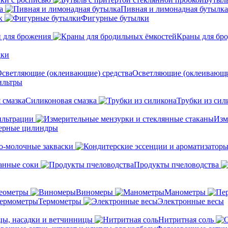
а
Пивная и лимонадная бутылка
к
Фигурные бутылки
 для брожения
Краны для бр
дки
Осветляющие (оклеивающи
льтры
Силиконовая смазка
Трубки из сил
ильтрации
Изм
ерные цилиндры
о-молочные закваски
анные соки
Продукты пчеловодства
еометры
Виномеры
Манометры
Термометры
Электронные весы
ы, насадки и ветчинницы
Нитритная соль