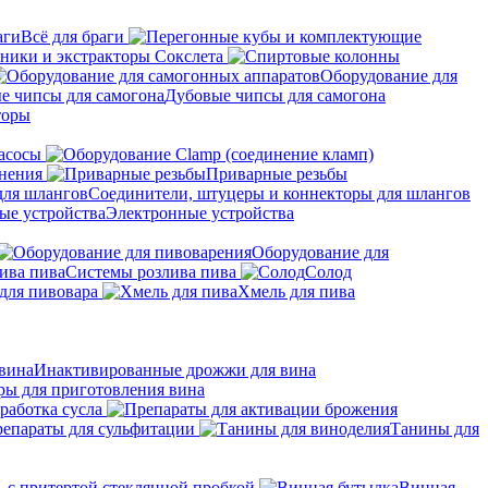
Всё для браги
ники и экстракторы Сокслета
Оборудование для
Дубовые чипсы для самогона
торы
асосы
нения
Приварные резьбы
Соединители, штуцеры и коннекторы для шлангов
Электронные устройства
Оборудование для
Системы розлива пива
Солод
для пивовара
Хмель для пива
Инактивированные дрожжи для вина
ры для приготовления вина
работка сусла
епараты для сульфитации
Танины для
 с притертой стеклянной пробкой
Винная