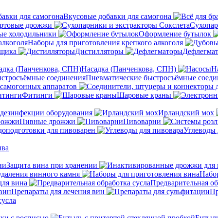
Вкусовые добавки для самогона
ртовые дрожжи
Сухопар
ые холодильники
Оформление бутылок
Наборы для приготовления крепкого алкоголя
нщика
Дистилляторы
Дефлегма
Насадка (Панченкова, СПН)
Н
Пневматические быстросъёмные соеди
 самогонных аппаратов
Фитинги
Шаровые краны
 дезинфекции оборудования
Ирландский мох
Пивные дрожжи
Пивоварни
доподготовки для пивоварен
Углеводы 
ива
Защита вина при хранении
удаления винного камня
Набо
ля вина
Предварительная об
Препараты для лечения вин
Пр
сусла
ки с росписью
Бутыль