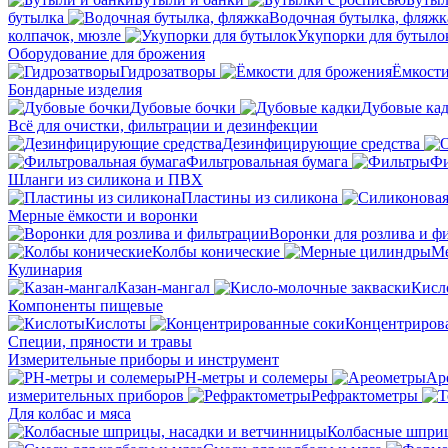
бутылка
Водочная бутылка, фляжк
колпачок, мюзле
Укупорки для бутыло
Оборудование для брожения
Гидрозатворы
Ёмкости
Бондарные изделия
Дубовые бочки
Дубовые ка
Всё для очистки, фильтрации и дезинфекции
Дезинфицирующие средства
Фильтровальная бумага
Фи
Шланги из силикона и ПВХ
Пластины из силикона
Мерные ёмкости и воронки
Воронки для розлива и ф
Колбы конические
М
Кулинария
Казан-мангал
Кисл
Компоненты пищевые
Кислоты
Концентриров
Специи, пряности и травы
Измерительные приборы и инструмент
PH-метры и солемеры
Ар
измерительных приборов
Рефрактометры
Для колбас и мяса
Колбасные шприц