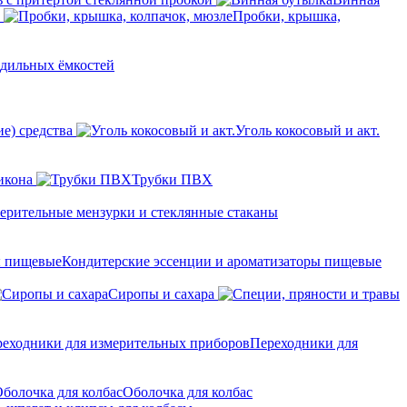
Пробки, крышка,
одильных ёмкостей
е) средства
Уголь кокосовый и акт.
икона
Трубки ПВХ
ерительные мензурки и стеклянные стаканы
Кондитерские эссенции и ароматизаторы пищевые
Сиропы и сахара
Переходники для
Оболочка для колбас