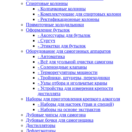
Спиртовые колонны
- Колпачковые колонны
- Комплектующие для спиртовых колонн
- Ректификационные колонны
Прямоточные холодильники
Оформление бутылок
- Аксессуары для бутылок
- Сургуч
- Этикетки для бутылок
Оборудование для самогонных аппаратов
- Автоматика
- Всё для угольной очистки самогона
- Соленоидные клапаны
- Терморегуляторы мощности
- Тройники, штуцеры, переходники
- Узлы отбора и игольчатые краны
- Устройства для измерения крепости
дистиллята
Наборы для приготовления крепкого алкоголя
- Наборы для настоек (трав и специй)
- Наборы на основе экстрактов
Дубовые чипсы для самогона
Дубовые бочки для самогонщика
Дистилляторы
Дефлегматоры