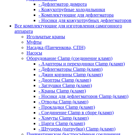
- Дефлегматор димрота
- Кожухотрубные холодильники
- Комплектующие для дефлегматора
- Носики для кожухотрубных дефлегматоров
Все комплектующие для изготовления самогонного
аппарата
Игольчатые краны
Муфты
Насадка (Панченкова, СПН)
Насосы
Оборудование Clamp (соединение кламп)
- Адаптеры и переходники Clamp (кламп)
- Дефлегматоры Clamp (кламп)
- Джин корзины Clamp (кламп)
- Диоптры Clamp (кламп)
- Заглушки Clamp (кламп)
- Краны Clamp (кламп)
- Носики для дефлегматоров Clamp (кламп)
- Отводы Clamp (кламп)
- Прокладки Clamp (кламп)
- Соединение Clamp в сборе (кламп)
- Хомуты Clamp (кламп)
- Царги Clamp (кламп)
- Штуцеры (патрубки) Clamp (кламп)
Пневматические быстросъёмные соединения