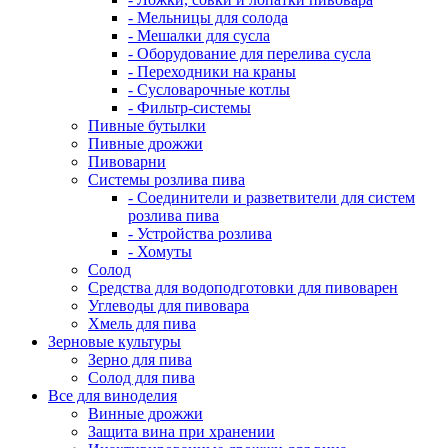
- Мельницы для солода
- Мешалки для сусла
- Оборудование для перелива сусла
- Переходники на краны
- Сусловарочные котлы
- Фильтр-системы
Пивные бутылки
Пивные дрожжи
Пивоварни
Системы розлива пива
- Соединители и разветвители для систем
розлива пива
- Устройства розлива
- Хомуты
Солод
Средства для водоподготовки для пивоварен
Углеводы для пивовара
Хмель для пива
Зерновые культуры
Зерно для пива
Солод для пива
Все для виноделия
Винные дрожжи
Защита вина при хранении