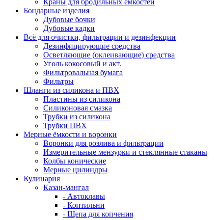
Краны для бродильных ёмкостей
Бондарные изделия
Дубовые бочки
Дубовые кадки
Всё для очистки, фильтрации и дезинфекции
Дезинфицирующие средства
Осветляющие (оклеивающие) средства
Уголь кокосовый и акт.
Фильтровальная бумага
Фильтры
Шланги из силикона и ПВХ
Пластины из силикона
Силиконовая смазка
Трубки из силикона
Трубки ПВХ
Мерные ёмкости и воронки
Воронки для розлива и фильтрации
Измерительные мензурки и стеклянные стаканы
Колбы конические
Мерные цилиндры
Кулинария
Казан-мангал
- Автоклавы
- Коптильни
- Щепа для копчения