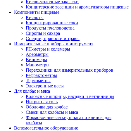
Кисло-молочные закваски
Кондитерские эссенции и ароматизаторы пищевые
Компоненты пищевые
Кислоты
Концентрированные соки
Продукты пчеловодства
Сиропы и сахара
Специи, пряности и травы
Измерительные приборы и инструмент
PH-метры и солемеры
Ареометры
Виномеры
Манометры
Переходники для измерительных приборов
Рефрактометры
Термометры
Электронные весы
Для колбас и мяса
Колбасные шприцы, насадки и ветчинницы
Нитритная соль
Оболочка для колбас
Смеси для колбасы и мяса
Формовочные сетки, шпагат и клипсы для
колбасы
Вспомогательное оборудование