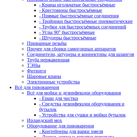
- Краны игольчатые быстросъёмные
- Крестовины быстросъёмные
- Прямые быстросъёмные соединения
- Тройники быстросъёмные пневматические
- Трубки для быстросъёмных соединений
- Углы 90° быстросъёмные
- Штуцеры быстросъёмные
Приварные резьбы
Прочее для сборки самогонных аппаратов
Соединители, штуцеры и коннекторы для шлангов
Труба нержавеющая
ТЭНы
Фитинги
Шаровые краны
Электронные устройства
Всё для пивоварения
Всё для мойки и дезинфекции оборудования
- Ерши для чистки
- Средства дезинфекции оборудования и
бутылок
- Устройства для сушки и мойки бутылок
Ирландский мох
Оборудование для пивоварения
- Контейнеры для варки хмеля
- Ложки, совки и лопатки пивовара