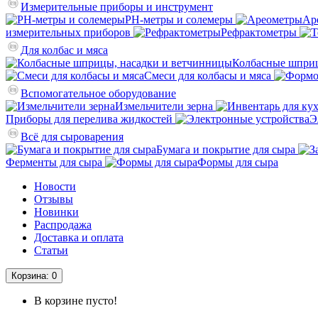
Измерительные приборы и инструмент
PH-метры и солемеры
Ар
измерительных приборов
Рефрактометры
Для колбас и мяса
Колбасные шприц
Смеси для колбасы и мяса
Вспомогательное оборудование
Измельчители зерна
Приборы для перелива жидкостей
Э
Всё для сыроварения
Бумага и покрытие для сыра
Ферменты для сыра
Формы для сыра
Новости
Отзывы
Новинки
Распродажа
Доставка и оплата
Статьи
Корзина
: 0
В корзине пусто!