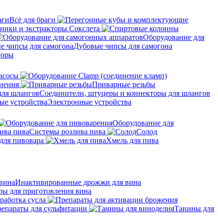
Всё для браги
ники и экстракторы Сокслета
Оборудование для
Дубовые чипсы для самогона
торы
асосы
нения
Приварные резьбы
Соединители, штуцеры и коннекторы для шлангов
Электронные устройства
Оборудование для
Системы розлива пива
Солод
для пивовара
Хмель для пива
Инактивированные дрожжи для вина
ры для приготовления вина
работка сусла
епараты для сульфитации
Танины для