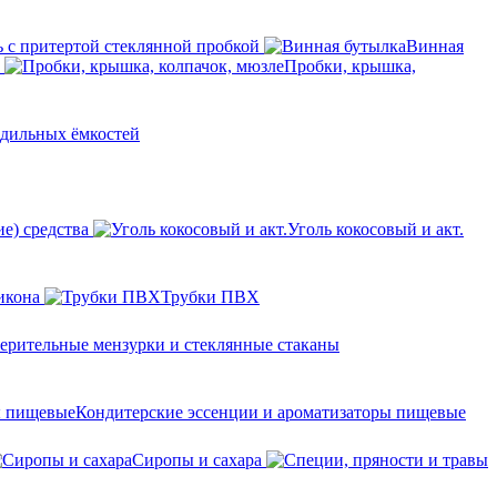
 с притертой стеклянной пробкой
Винная
Пробки, крышка,
одильных ёмкостей
е) средства
Уголь кокосовый и акт.
икона
Трубки ПВХ
ерительные мензурки и стеклянные стаканы
Кондитерские эссенции и ароматизаторы пищевые
Сиропы и сахара