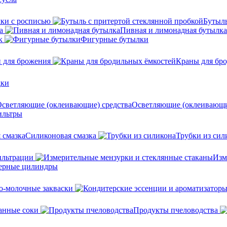
ки с росписью
Бутыль
а
Пивная и лимонадная бутылка
к
Фигурные бутылки
 для брожения
Краны для бр
дки
Осветляющие (оклеивающи
льтры
Силиконовая смазка
Трубки из сил
ильтрации
Изм
ерные цилиндры
о-молочные закваски
анные соки
Продукты пчеловодства