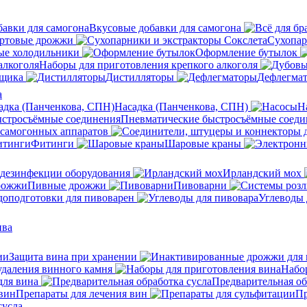
Вкусовые добавки для самогона
ртовые дрожжи
Сухопар
ые холодильники
Оформление бутылок
Наборы для приготовления крепкого алкоголя
нщика
Дистилляторы
Дефлегма
а
Насадка (Панченкова, СПН)
Н
Пневматические быстросъёмные соеди
 самогонных аппаратов
Фитинги
Шаровые краны
 дезинфекции оборудования
Ирландский мох
Пивные дрожжи
Пивоварни
доподготовки для пивоварен
Углеводы 
ива
Защита вина при хранении
удаления винного камня
Набо
ля вина
Предварительная об
Препараты для лечения вин
Пр
сусла