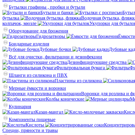
Бутылки графины , пробки и бутыли
Бутыли и банки
Бутыл
бутылка
Водочная бутылка, фляжк
колпачок, мюзле
Укупорки для бутыло
Оборудование для брожения
Гидрозатворы
Ёмкости
Бондарные изделия
Дубовые бочки
Дубовые ка
Всё для очистки, фильтрации и дезинфекции
Дезинфицирующие средства
Фильтровальная бумага
Фи
Шланги из силикона и ПВХ
Пластины из силикона
Мерные ёмкости и воронки
Воронки для розлива и ф
Колбы конические
М
Кулинария
Казан-мангал
Кисл
Компоненты пищевые
Кислоты
Концентриров
Специи, пряности и травы