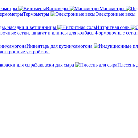
еометры
Виномеры
Манометры
Термометры
Электронные весы
ы, насадки и ветчинницы
Нитритная соль
Формовочные сетки,
Инвентарь для кухни/самогона
лектронные устройства
Закваски для сыра
Плесень 