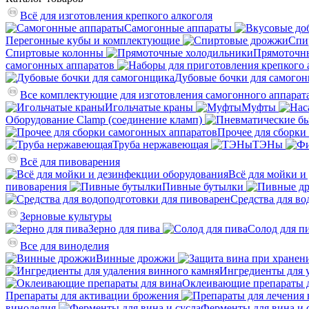
Всё для изготовления крепкого алкоголя
Самогонные аппараты
Перегонные кубы и комплектующие
Спи
Спиртовые колонны
Прямоточн
самогонных аппаратов
Дубовые бочки для самого
Все комплектующие для изготовления самогонного аппарат
Игольчатые краны
Муфты
Оборудование Clamp (соединение кламп)
Прочее для сборки
Труба нержавеющая
ТЭНы
Всё для пивоварения
Всё для мойки и
пивоварения
Пивные бутылки
Средства для во
Зерновые культуры
Зерно для пива
Солод для п
Все для виноделия
Винные дрожжи
Ингредиенты для 
Оклеивающие препараты д
Препараты для активации брожения
виноделия
Ферменты для вина и 