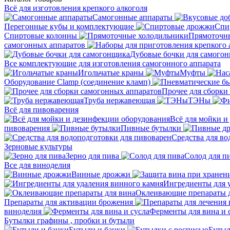
Всё для изготовления крепкого алкоголя
Самогонные аппараты
Перегонные кубы и комплектующие
Спи
Спиртовые колонны
Прямоточн
самогонных аппаратов
Дубовые бочки для самого
Все комплектующие для изготовления самогонного аппарата
Игольчатые краны
Муфты
Оборудование Clamp (соединение кламп)
Прочее для сборки
Труба нержавеющая
ТЭНы
Всё для пивоварения
Всё для мойки и
пивоварения
Пивные бутылки
Средства для во
Зерновые культуры
Зерно для пива
Солод для п
Все для виноделия
Винные дрожжи
Ингредиенты для 
Оклеивающие препараты д
Препараты для активации брожения
виноделия
Ферменты для вина и 
Бутылки графины , пробки и бутыли
Бутыли и банки
Бутыл