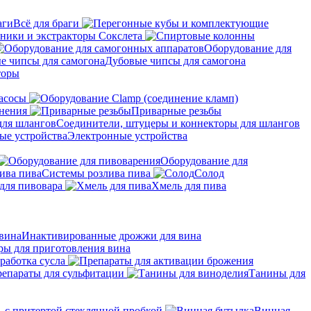
Всё для браги
ники и экстракторы Сокслета
Оборудование для
Дубовые чипсы для самогона
торы
асосы
нения
Приварные резьбы
Соединители, штуцеры и коннекторы для шлангов
Электронные устройства
Оборудование для
Системы розлива пива
Солод
для пивовара
Хмель для пива
Инактивированные дрожжи для вина
ры для приготовления вина
работка сусла
епараты для сульфитации
Танины для
 с притертой стеклянной пробкой
Винная