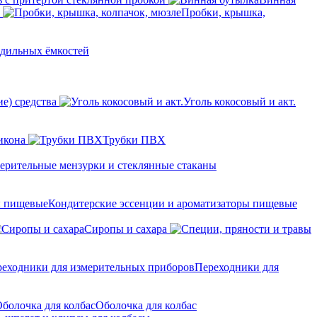
Пробки, крышка,
одильных ёмкостей
е) средства
Уголь кокосовый и акт.
икона
Трубки ПВХ
ерительные мензурки и стеклянные стаканы
Кондитерские эссенции и ароматизаторы пищевые
Сиропы и сахара
Переходники для
Оболочка для колбас