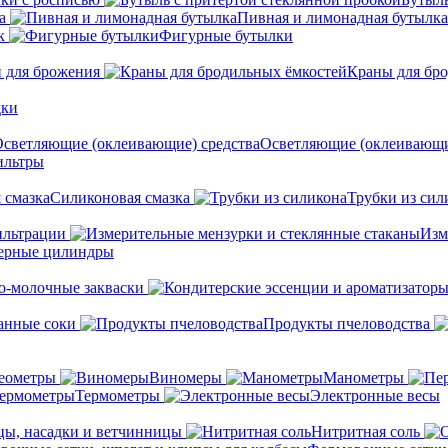
а
Пивная и лимонадная бутылка
к
Фигурные бутылки
 для брожения
Краны для бр
дки
Осветляющие (оклеивающи
льтры
Силиконовая смазка
Трубки из сил
ильтрации
Изм
ерные цилиндры
о-молочные закваски
анные соки
Продукты пчеловодства
еометры
Виномеры
Манометры
Термометры
Электронные весы
ы, насадки и ветчинницы
Нитритная соль