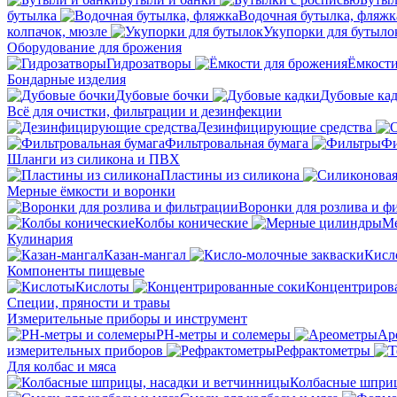
бутылка
Водочная бутылка, фляжк
колпачок, мюзле
Укупорки для бутыло
Оборудование для брожения
Гидрозатворы
Ёмкости
Бондарные изделия
Дубовые бочки
Дубовые ка
Всё для очистки, фильтрации и дезинфекции
Дезинфицирующие средства
Фильтровальная бумага
Фи
Шланги из силикона и ПВХ
Пластины из силикона
Мерные ёмкости и воронки
Воронки для розлива и ф
Колбы конические
М
Кулинария
Казан-мангал
Кисл
Компоненты пищевые
Кислоты
Концентриров
Специи, пряности и травы
Измерительные приборы и инструмент
PH-метры и солемеры
Ар
измерительных приборов
Рефрактометры
Для колбас и мяса
Колбасные шприц