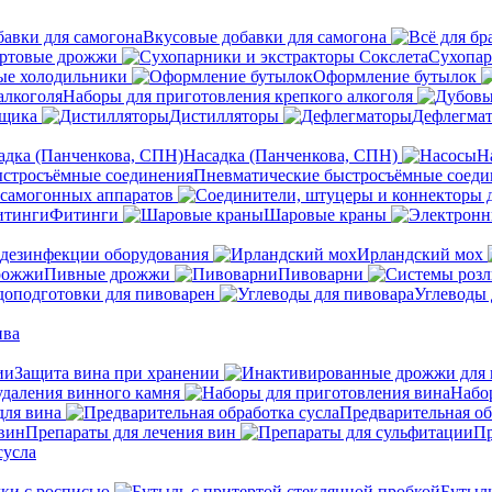
Вкусовые добавки для самогона
ртовые дрожжи
Сухопар
ые холодильники
Оформление бутылок
Наборы для приготовления крепкого алкоголя
нщика
Дистилляторы
Дефлегма
Насадка (Панченкова, СПН)
Н
Пневматические быстросъёмные соеди
 самогонных аппаратов
Фитинги
Шаровые краны
 дезинфекции оборудования
Ирландский мох
Пивные дрожжи
Пивоварни
доподготовки для пивоварен
Углеводы 
ива
Защита вина при хранении
удаления винного камня
Набо
ля вина
Предварительная об
Препараты для лечения вин
Пр
сусла
ки с росписью
Бутыль