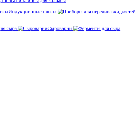
 шпагат и клипсы для колбасы
Индукционные плиты
для сыра
Сыроварни